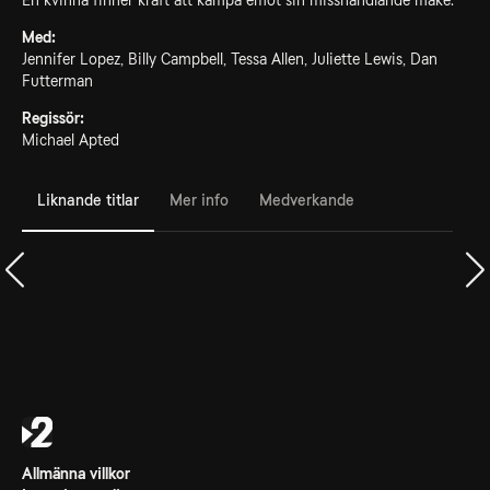
En kvinna finner kraft att kämpa emot sin misshandlande make.
Med:
Jennifer Lopez, Billy Campbell, Tessa Allen, Juliette Lewis, Dan
Futterman
Regissör:
Michael Apted
Liknande titlar
Mer info
Medverkande
Allmänna villkor