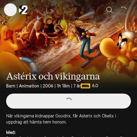
Sök
Astérix och vikingarna
6.0
Barn | Animation | 2006 | 1h 18m | 7 år
När vikingarna kidnappar Goudrix, får Asterix och Obelix i
uppdrag att hämta hem honom.
Med: