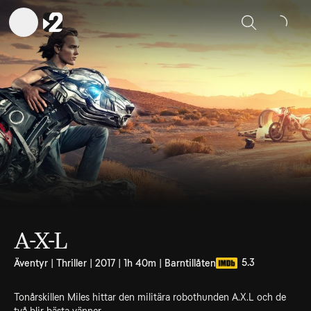
Sök
A-X-L
5.3
Äventyr | Thriller | 2017 | 1h 40m | Barntillåten
Tonårskillen Miles hittar den militära robothunden A.X.L och de