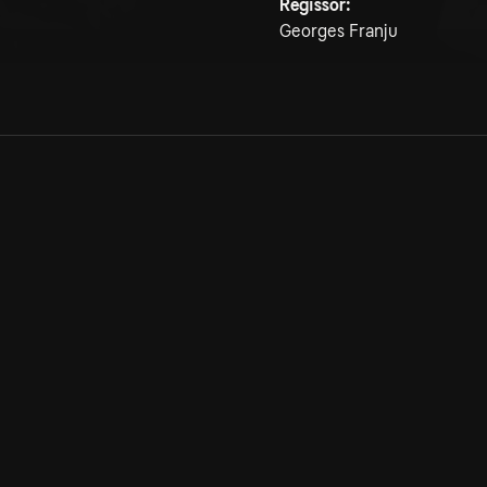
Regissör:
Georges Franju
Allmänna villkor
Kun
Integritetspolicy
Pre
Cookiepolicy
Kon