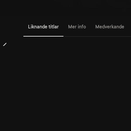
Liknande titlar
Mer info
Medverkande