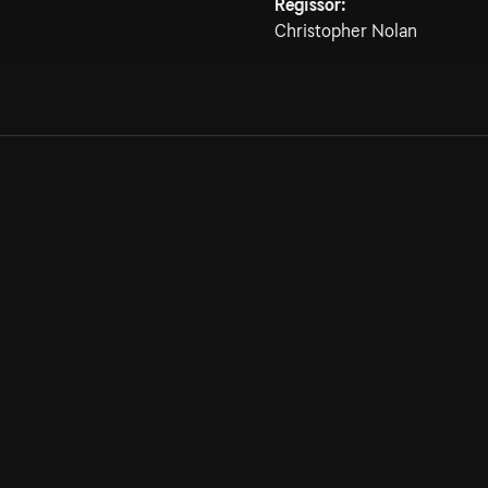
Regissör:
Christopher Nolan
Allmänna villkor
Kun
Integritetspolicy
Pre
Cookiepolicy
Kon