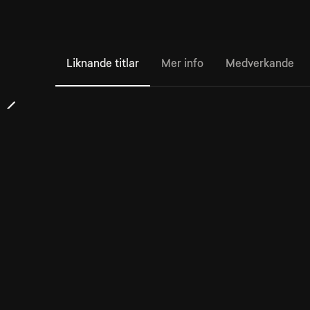
Liknande titlar
Mer info
Medverkande