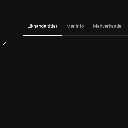
Liknande titlar
Mer info
Medverkande