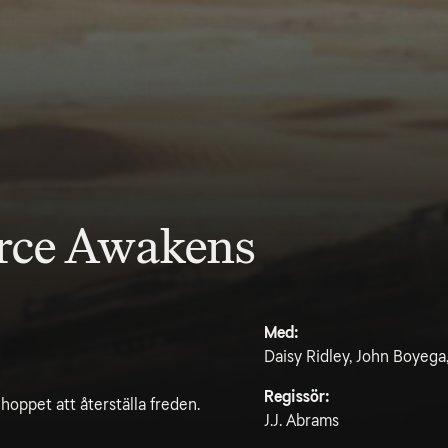
orce Awakens
Med:
Daisy Ridley, John Boyega
Regissör:
oppet att återställa freden.
J.J. Abrams