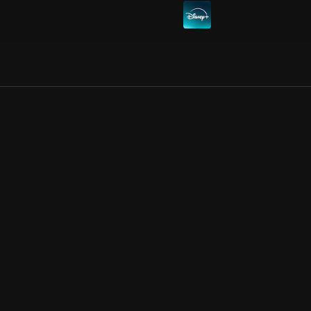
Allmänna villkor
Kun
Integritetspolicy
Pre
Cookiepolicy
Kon