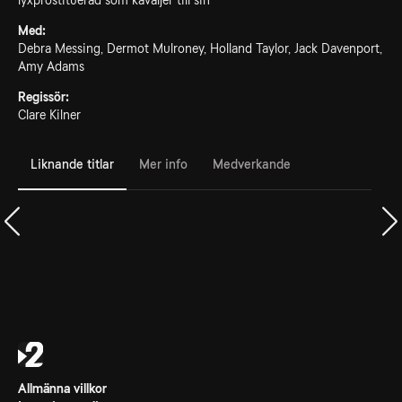
lyxprostituerad som kavaljer till sin
Med:
Debra Messing, Dermot Mulroney, Holland Taylor, Jack Davenport,
Amy Adams
Regissör:
Clare Kilner
Liknande titlar
Mer info
Medverkande
Allmänna villkor