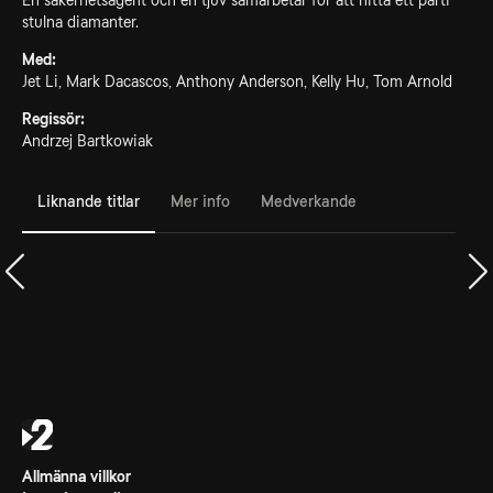
En säkerhetsagent och en tjuv samarbetar för att hitta ett parti
stulna diamanter.
Med:
Jet Li, Mark Dacascos, Anthony Anderson, Kelly Hu, Tom Arnold
Regissör:
Andrzej Bartkowiak
Liknande titlar
Mer info
Medverkande
Allmänna villkor