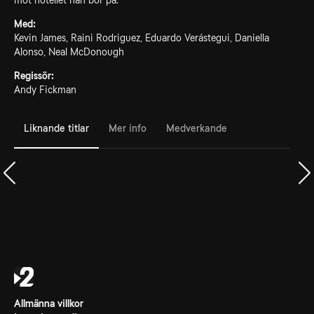
mot hotellet han bor på.
Med:
Kevin James, Raini Rodriguez, Eduardo Verástegui, Daniella
Alonso, Neal McDonough
Regissör:
Andy Fickman
Liknande titlar
Mer info
Medverkande
Allmänna villkor