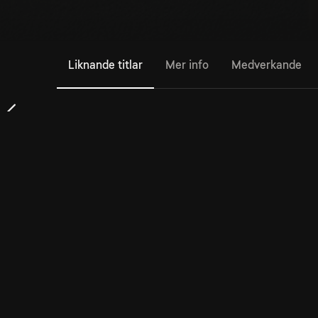
Liknande titlar
Mer info
Medverkande