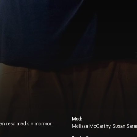
Med:
å en resa med sin mormor.
Melissa McCarthy, Susan Saran