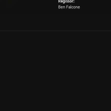
Regissör:
Ben Falcone
Allmänna villkor
Kun
Integritetspolicy
Pre
Cookiepolicy
Kon