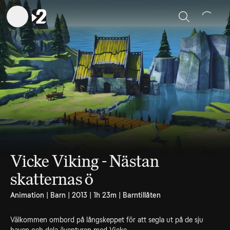
Sök
Vicke Viking - Nästan
skatternas ö
Animation | Barn | 2013 | 1h 23m | Barntillåten
Välkommen ombord på långskeppet för att segla ut på de sju