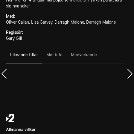
Henry är en 4 år gammal pojke som alltid är nyfiken på att lära
sig nya saker.
Med:
Oliver Callan, Lisa Garvey, Darragh Malone, Darragh Malone
Regissör:
Gary Gill
Liknande titlar
Mer info
Medverkande
Allmänna villkor