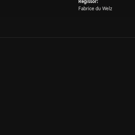
Regissör:
Fabrice du Welz
Allmänna villkor
Kun
Integritetspolicy
Pre
Cookiepolicy
Kon