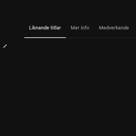
Liknande titlar
Mer info
Medverkande