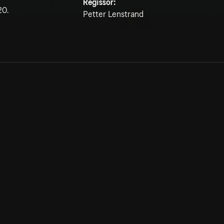
Regissör:
20.
Petter Lenstrand
Allmänna villkor
Kun
Integritetspolicy
Pre
Cookiepolicy
Kon