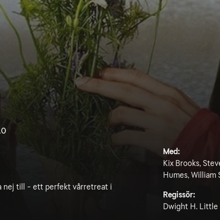
.0
Med:
Kix Brooks, Ste
Humes, William 
ej till - ett perfekt vårretreat i
Regissör:
Dwight H. Little