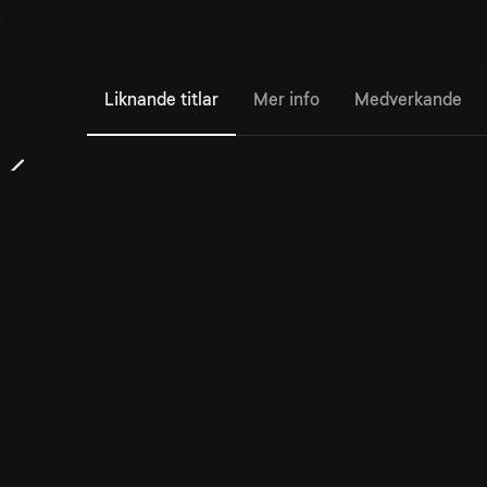
Liknande titlar
Mer info
Medverkande