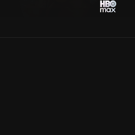
Allmänna villkor
Kun
Integritetspolicy
Pre
Cookiepolicy
Kon