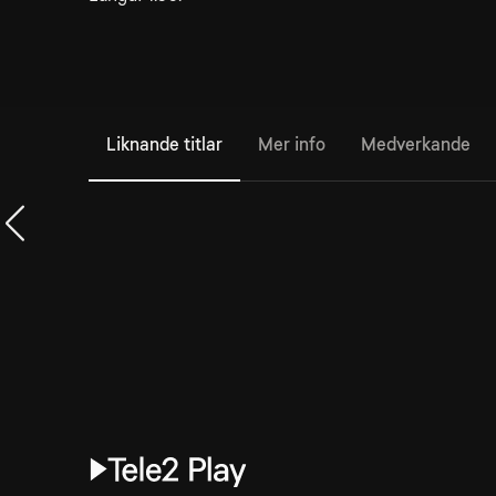
Liknande titlar
Mer info
Medverkande