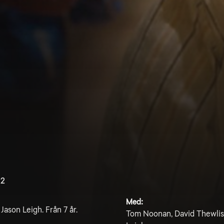
.2
Med:
ason Leigh. Från 7 år.
Tom Noonan, David Thewlis,