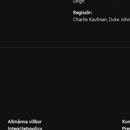
Leigh
Regissör:
Charlie Kaufman, Duke Joh
Allmänna villkor
Kun
Integritetspolicy
Pre