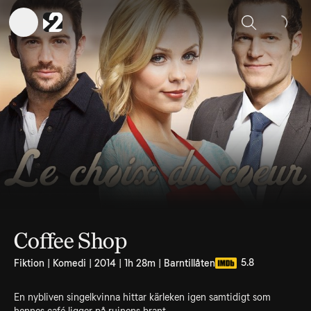
Sök
Coffee Shop
5.8
Fiktion | Komedi | 2014 | 1h 28m | Barntillåten
En nybliven singelkvinna hittar kärleken igen samtidigt som