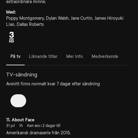
extraordinära minne.
Med:
Poppy Montgomery, Dylan Walsh, Jane Curtin, James Hiroyuki
Liao, Dallas Roberts
På tv
Liknande titlar
Mer info
Medverkande
TV-sändning
Avsnitt finns normalt kvar 7 dagar efter sändning
4
11. About Face
31 jul
1h
Kan ses i 2 dagar till
Amerikansk dramaserie från 2015.