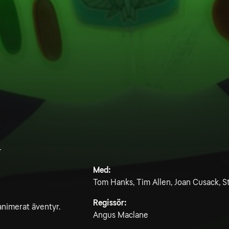
4
Med:
Tom Hanks, Tim Allen, Joan Cusack, 
Regissör:
animerat äventyr.
Angus Maclane