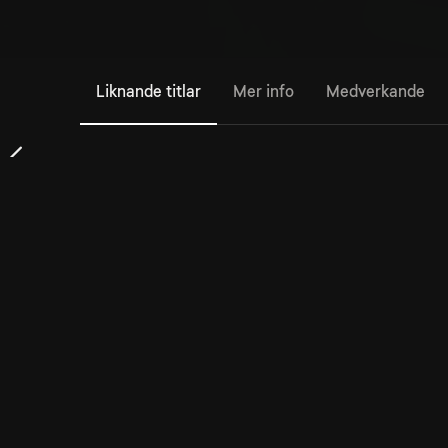
Liknande titlar
Mer info
Medverkande