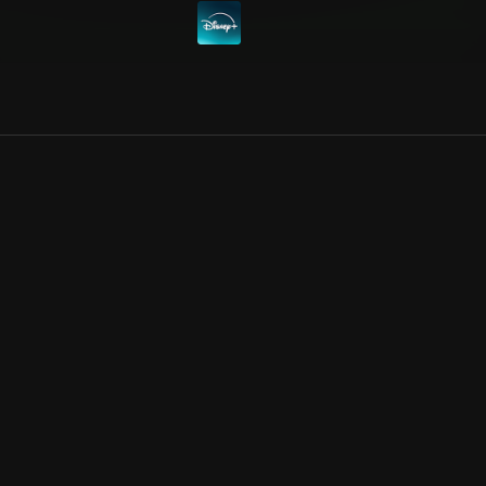
Allmänna villkor
Kun
Integritetspolicy
Pre
Cookiepolicy
Kon