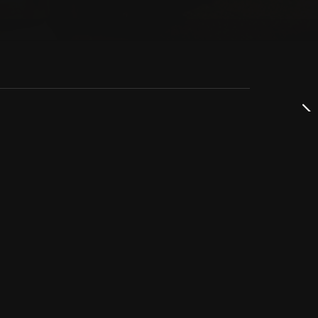
dservice
ss
takta oss