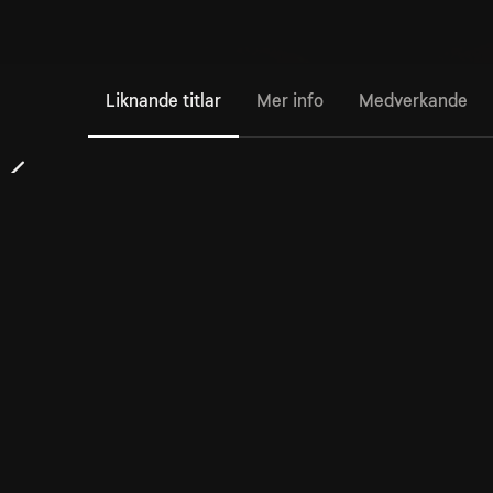
Liknande titlar
Mer info
Medverkande