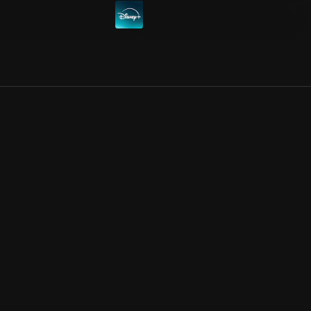
Allmänna villkor
Kun
Integritetspolicy
Pre
Cookiepolicy
Kon