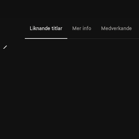
Liknande titlar
Mer info
Medverkande