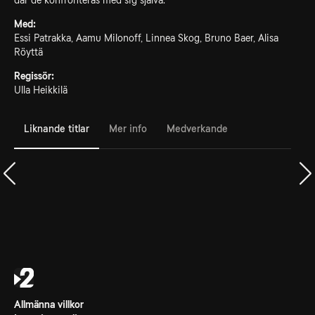
där de konfronteras med sig själva.
Med:
Essi Patrakka, Aamu Milonoff, Linnea Skog, Bruno Baer, Alisa
Röyttä
Regissör:
Ulla Heikkilä
Liknande titlar
Mer info
Medverkande
Allmänna villkor