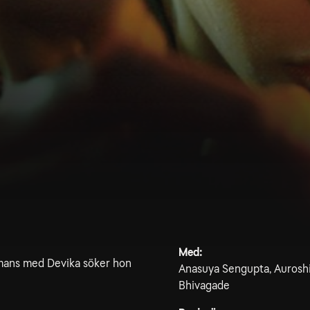
Med:
ammans med Devika söker hon
Anasuya Sengupta, Auroshik
Bhivagade