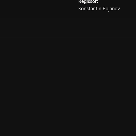
Regissör:
Konstantin Bojanov
Allmänna villkor
Kun
Integritetspolicy
Pre
Cookiepolicy
Kon