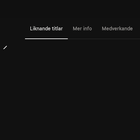
Liknande titlar
Mer info
Medverkande