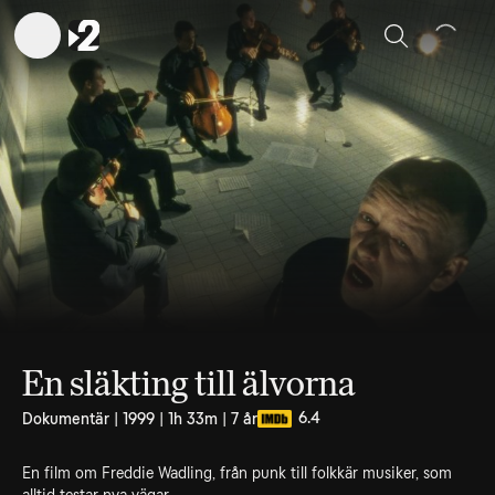
Sök
En släkting till älvorna
6.4
Dokumentär | 1999 | 1h 33m | 7 år
En film om Freddie Wadling, från punk till folkkär musiker, som