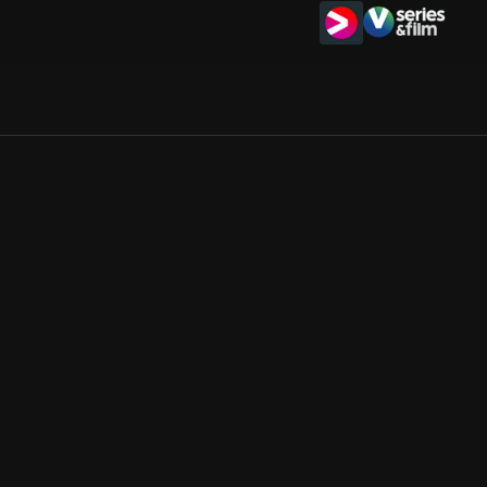
Allmänna villkor
Kun
Integritetspolicy
Pre
Cookiepolicy
Kon