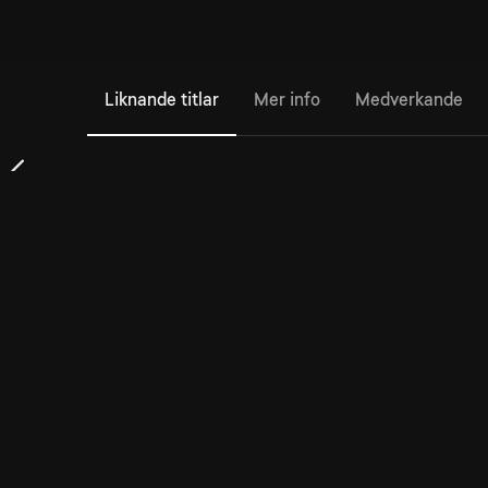
Liknande titlar
Mer info
Medverkande