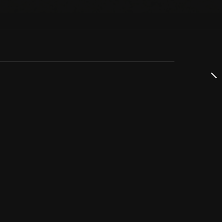
dservice
ss
takta oss