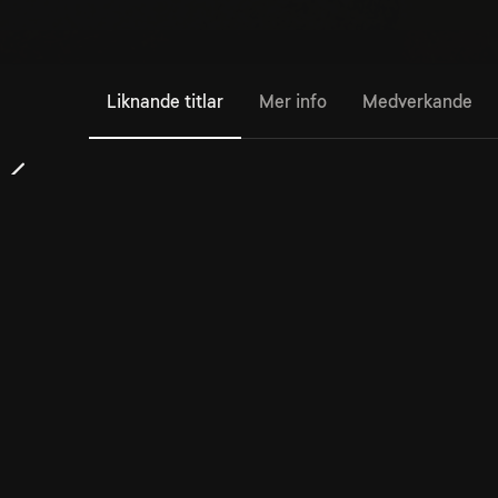
Liknande titlar
Mer info
Medverkande