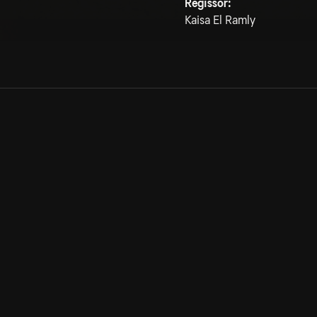
Regissör:
Kaisa El Ramly
Allmänna villkor
Kun
Integritetspolicy
Pre
Cookiepolicy
Kon