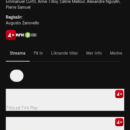
Emmanuel Curtil, Anne Tilloy, Céline Melloul, Alexandre Nguyễn,
Pierre Samuel
Regissör:
Augusto Zanovello
Streama
På tv
Liknande titlar
Mer info
Medverka
1
27. Episode 27
Fransk barnserie från 2018.
Titta på
TV4 Play
30. Episode 30
Fransk barnserie från 2018.