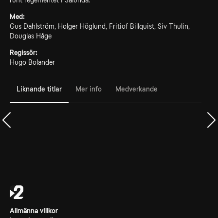
runt regementet i Sålunda.
Med:
Gus Dahlström, Holger Höglund, Fritiof Billquist, Siv Thulin,
Douglas Håge
Regissör:
Hugo Bolander
Liknande titlar
Mer info
Medverkande
Allmänna villkor