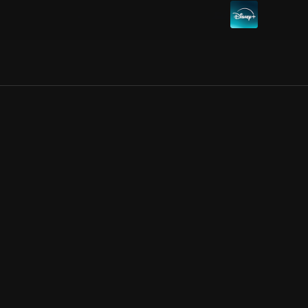
Allmänna villkor
Kun
Integritetspolicy
Pre
Cookiepolicy
Kon