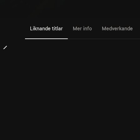
Liknande titlar
Mer info
Medverkande