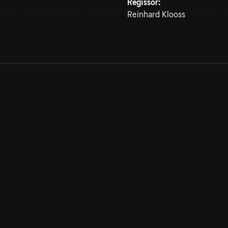
Regissör:
Reinhard Klooss
Allmänna villkor
Kun
Integritetspolicy
Pre
Cookiepolicy
Kon