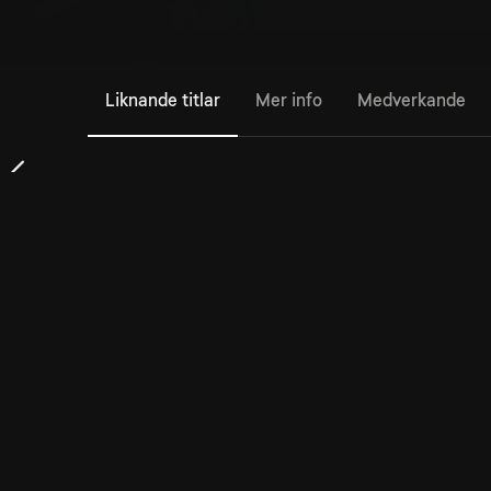
Liknande titlar
Mer info
Medverkande