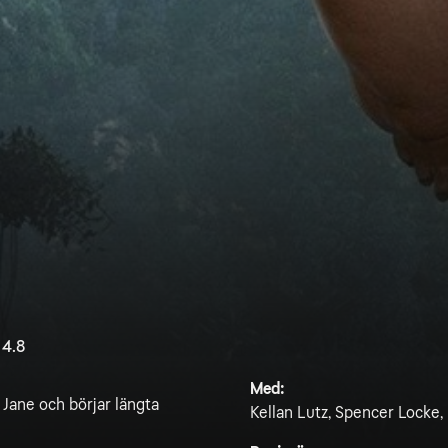
4.8
Med:
 Jane och börjar längta
Kellan Lutz, Spencer Locke,