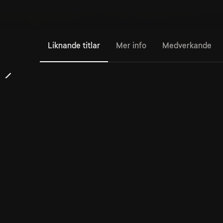
Liknande titlar
Mer info
Medverkande