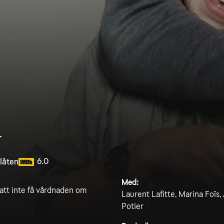
y
6.0
llåten
Med:
ör att inte få vårdnaden om
Laurent Lafitte, Marina Foïs
Potier