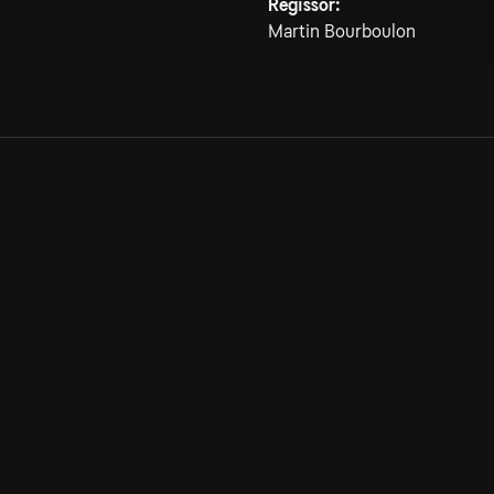
Regissör:
Martin Bourboulon
Allmänna villkor
Kun
Integritetspolicy
Pre
Cookiepolicy
Kon