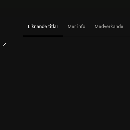
Liknande titlar
Mer info
Medverkande