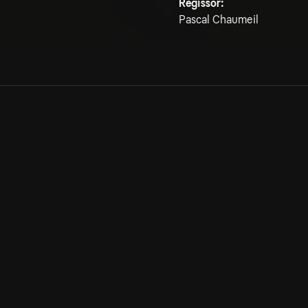
Regissör:
Pascal Chaumeil
Allmänna villkor
Kun
Integritetspolicy
Pre
Cookiepolicy
Kon