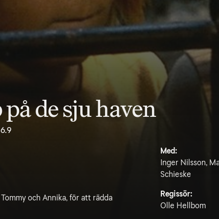
på de sju haven
6.9
Med:
Inger Nilsson, M
Schieske
Regissör:
 Tommy och Annika, för att rädda
Olle Hellbom