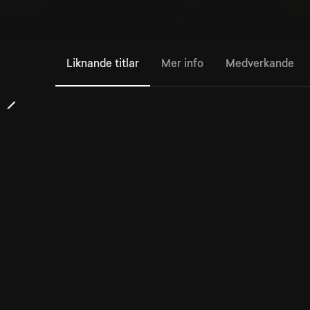
Liknande titlar
Mer info
Medverkande