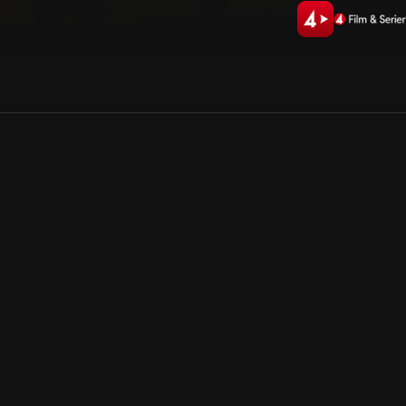
Allmänna villkor
Kun
Integritetspolicy
Pre
Cookiepolicy
Kon