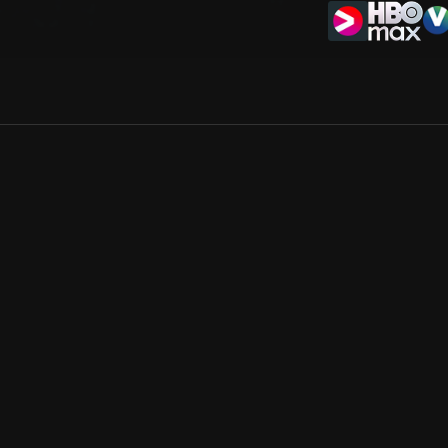
Allmänna villkor
Kun
Integritetspolicy
Pre
Cookiepolicy
Kon