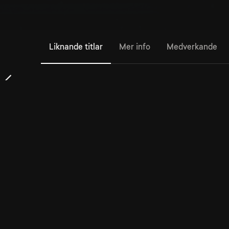
Liknande titlar
Mer info
Medverkande