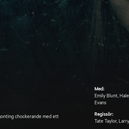
Med:
Emily Blunt, Hal
Evans
Regissör:
ågonting chockerande med ett
Tate Taylor, Larr