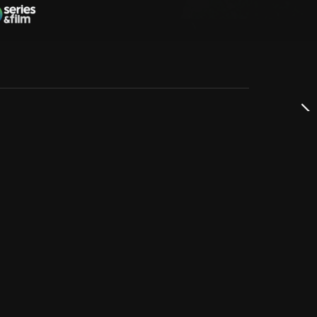
dservice
ss
takta oss