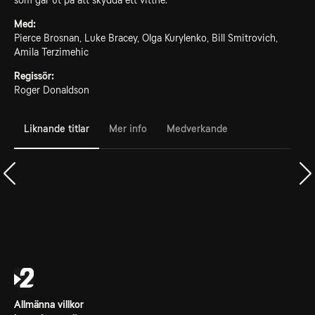
som går ut på att skydda ett vittne.
Med:
Pierce Brosnan, Luke Bracey, Olga Kurylenko, Bill Smitrovich,
Amila Terzimehic
Regissör:
Roger Donaldson
Liknande titlar
Mer info
Medverkande
Allmänna villkor