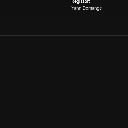
Regissör:
Yann Demange
Allmänna villkor
Kun
Integritetspolicy
Pre
Cookiepolicy
Kon