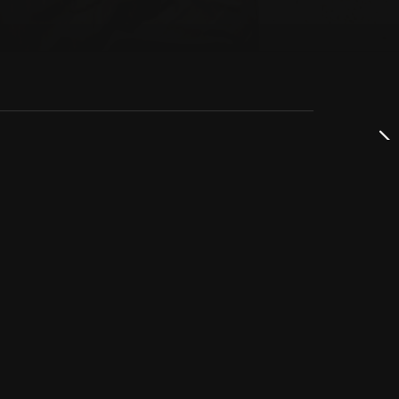
dservice
ss
takta oss