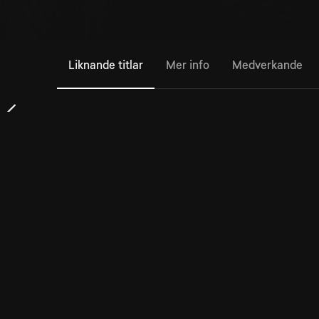
Liknande titlar
Mer info
Medverkande