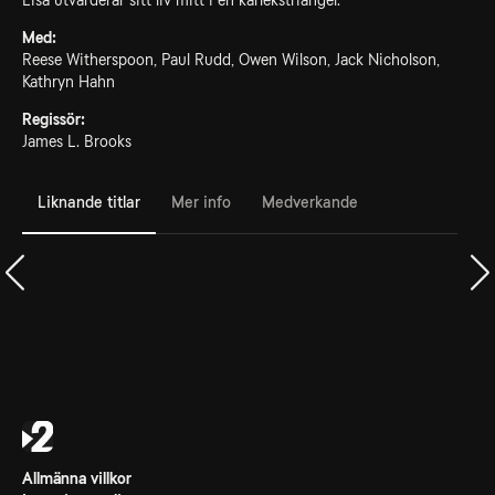
Lisa utvärderar sitt liv mitt i en kärlekstriangel.
Med:
Reese Witherspoon, Paul Rudd, Owen Wilson, Jack Nicholson,
Kathryn Hahn
Regissör:
James L. Brooks
Liknande titlar
Mer info
Medverkande
Allmänna villkor