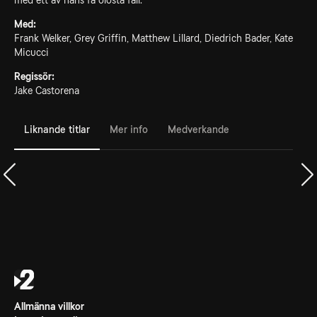
med ett av hans få olösta fall.
Med:
Frank Welker, Grey Griffin, Matthew Lillard, Diedrich Bader, Kate
Micucci
Regissör:
Jake Castorena
Liknande titlar
Mer info
Medverkande
Allmänna villkor