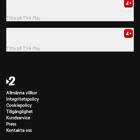
7. Avgörande kyssar
Svensk realityserie från 2025.
Titta på
TV4 Play
8. Förälskad eller förkrossad
Svensk realityserie från 2025.
Titta på
TV4 Play
Allmänna villkor
Integritetspolicy
Cookiepolicy
Tillgänglighet
Kundservice
Press
Kontakta oss