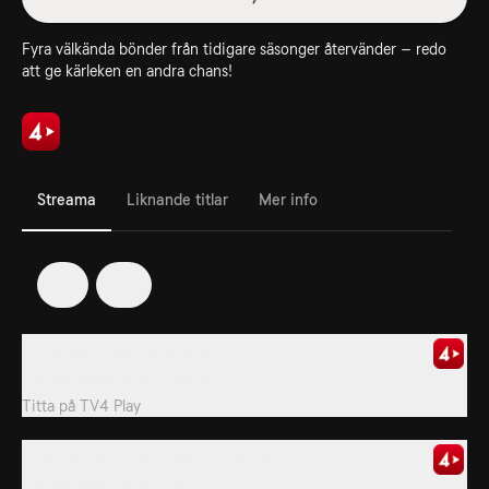
Fyra välkända bönder från tidigare säsonger återvänder – redo
att ge kärleken en andra chans!
Streama
Liknande titlar
Mer info
1
2
1. Kärleksrevanschen börjar
Svensk realityserie från 2025.
Titta på
TV4 Play
2. Beslutsångest och känslostormar
Svensk realityserie från 2025.