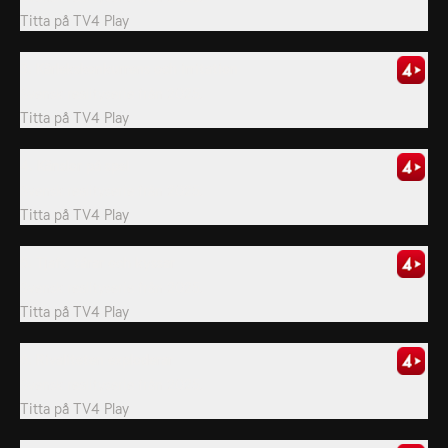
Titta på
TV4 Play
3. Kärlekskonkurrens och irritation
Svensk realityserie från 2025.
Titta på
TV4 Play
4. Känslor på spel
Svensk realityserie från 2025.
Titta på
TV4 Play
5. Tjafs, tårar och kyssar
Svensk realityserie från 2025.
Titta på
TV4 Play
6. Rivaliteten exploderar
Svensk realityserie från 2025.
Titta på
TV4 Play