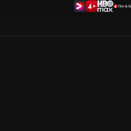
Allmänna villkor
Kun
Integritetspolicy
Pre
Cookiepolicy
Kon