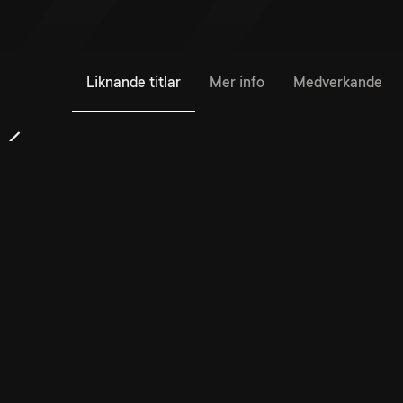
Liknande titlar
Mer info
Medverkande