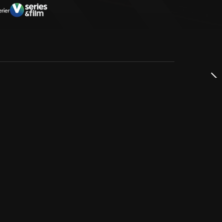
dservice
ss
takta oss