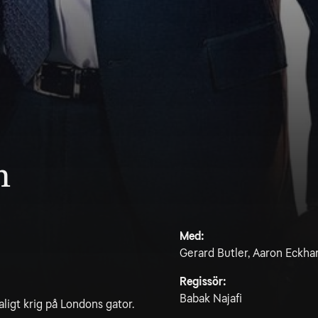
n
Med:
Gerard Butler, Aaron Eckha
Regissör:
Babak Najafi
aligt krig på Londons gator.