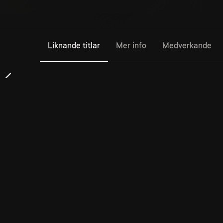
Liknande titlar
Mer info
Medverkande