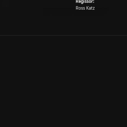
Regissör:
Ross Katz
Allmänna villkor
Kun
Integritetspolicy
Pre
Cookiepolicy
Kon