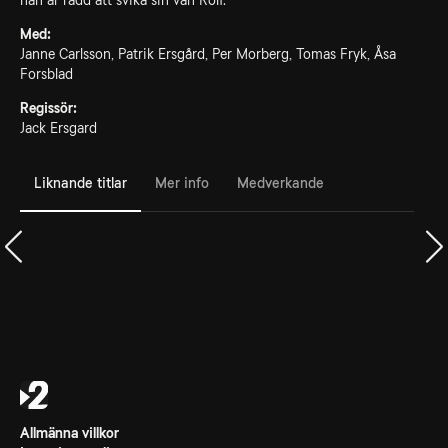
han är rädd att svika sin vän Rolf.
Med:
Janne Carlsson, Patrik Ersgård, Per Morberg, Tomas Fryk, Åsa
Forsblad
Regissör:
Jack Ersgard
Liknande titlar
Mer info
Medverkande
Allmänna villkor