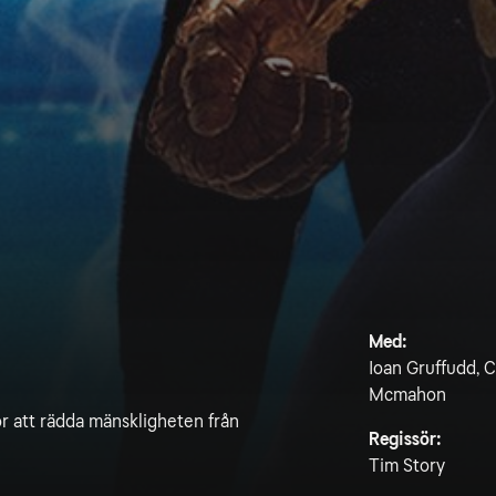
Med:
Ioan Gruffudd, Ch
Mcmahon
r att rädda mänskligheten från
Regissör:
Tim Story