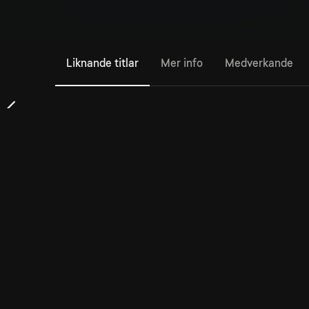
Liknande titlar
Mer info
Medverkande