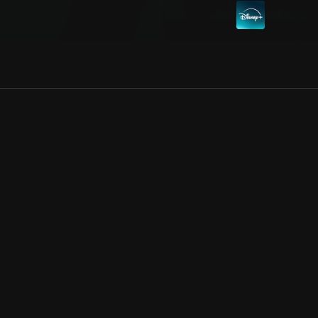
Allmänna villkor
Kun
Integritetspolicy
Pre
Cookiepolicy
Kon