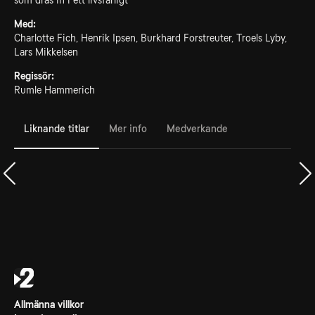
som dras in i ett livsfarligt
Med:
Charlotte Fich, Henrik Ipsen, Burkhard Forstreuter, Troels Lyby,
Lars Mikkelsen
Regissör:
Rumle Hammerich
Liknande titlar
Mer info
Medverkande
Allmänna villkor