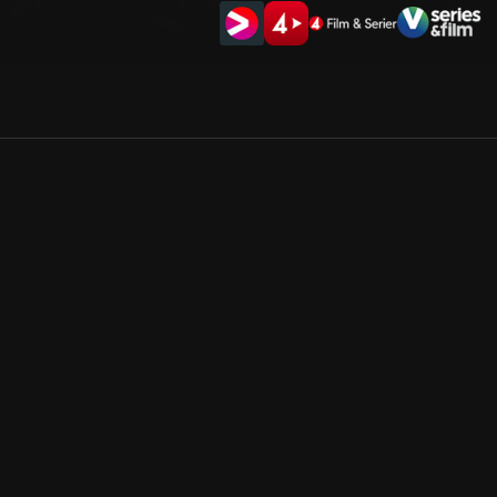
Allmänna villkor
Kun
Integritetspolicy
Pre
Cookiepolicy
Kon