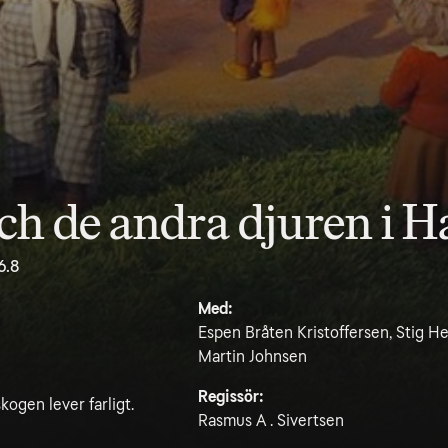
ch de andra djuren i 
6.8
Med:
Espen Bråten Kristoffersen, Stig He
Martin Johnsen
Regissör:
ogen lever farligt.
Rasmus A . Sivertsen