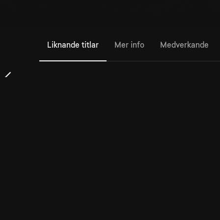
Liknande titlar
Mer info
Medverkande