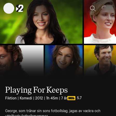
Sök
Playing For Keeps
5.7
Fiktion | Komedi | 2012 | 1h 45m | 7 år
George, som tränar sin sons fotbollslag, jagas av vackra och