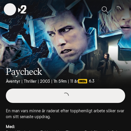
Sök
Paycheck
6.3
Äventyr | Thriller | 2003 | 1h 59m | 11 år
En man vars minne är raderat efter topphemligt arbete söker svar
om sitt senaste uppdrag.
Med: