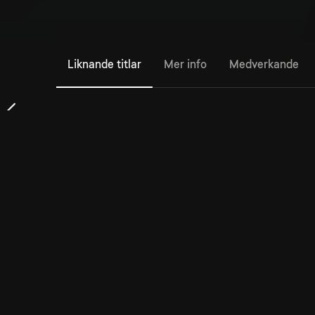
Liknande titlar
Mer info
Medverkande