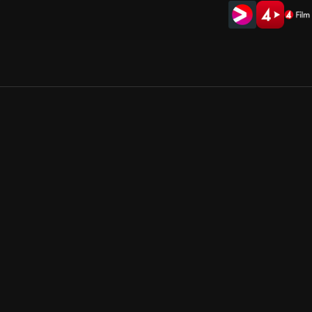
Allmänna villkor
Kun
Integritetspolicy
Pre
Cookiepolicy
Kon