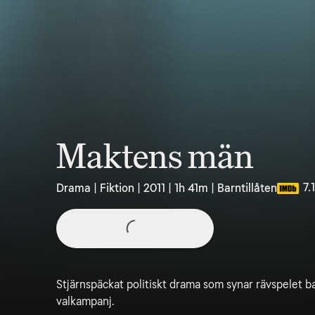
Maktens män
7.1
Drama | Fiktion | 2011 | 1h 41m | Barntillåten
Stjärnspäckat politiskt drama som synar rävspelet 
valkampanj.