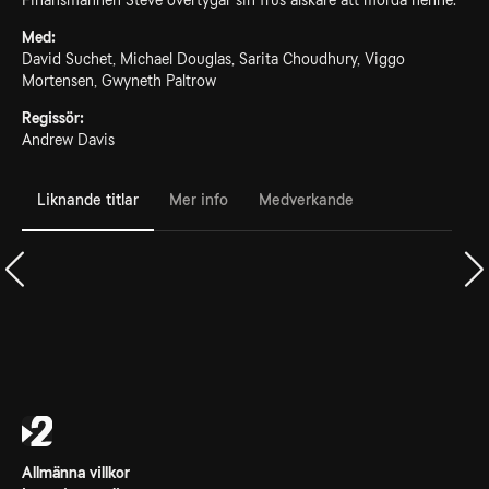
Finansmannen Steve övertygar sin frus älskare att mörda henne.
Med:
David Suchet, Michael Douglas, Sarita Choudhury, Viggo
Mortensen, Gwyneth Paltrow
Regissör:
Andrew Davis
Liknande titlar
Mer info
Medverkande
Allmänna villkor