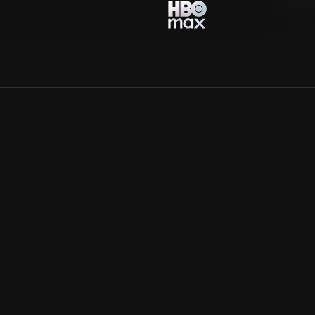
Allmänna villkor
Kun
Integritetspolicy
Pre
Cookiepolicy
Kon