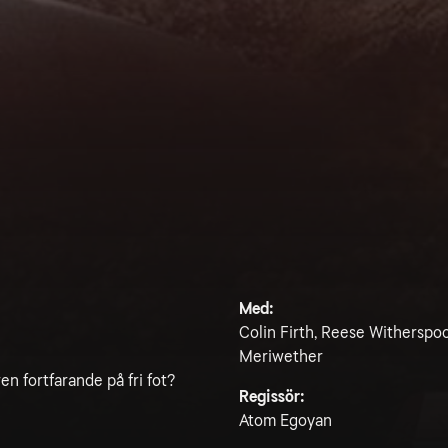
Med:
Colin Firth, Reese Witherspo
Meriwether
n fortfarande på fri fot?
Regissör:
Atom Egoyan