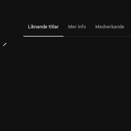
Liknande titlar
Mer info
Medverkande